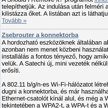
telepíthetjük. Az indulása után felméri
kilistázza őket. A listában azt is látha
Tovább »
Zsebrouter a konnektorba
A hordozható eszközöknek általában 
azonban nem menet közbeni használatra 
installálás a fontos tényező, hogy ami
velük. A Satechi új, mini vezeték nélkü
erősíti.
A 802.11 b/g/n-es Wi-Fi-hálózatot létr
dugni a konnektorba, és már használha
Ethernet-csatolót kínál alul, és még 
tekintetében a WPA2-t, a WPA-t és a W