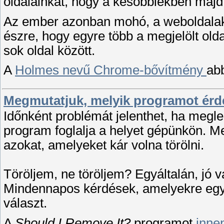
oldalainkat, hogy a későbbiekben majd 
Az ember azonban mohó, a weboldalak 
észre, hogy egyre több a megjelölt old
sok oldal között.
A
Holmes nevű Chrome-bővítmény
abb
Megmutatjuk, melyik programot érde
Időnként problémát jelenthet, ha megl
program foglalja a helyet gépünkön. M
azokat, amelyeket kár volna törölni.
Töröljem, ne töröljem? Egyáltalán, jó 
Mindennapos kérdések, amelyekre egy
választ.
A
Should I Remove It?
programot
innen