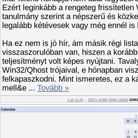
Ezért leginkább a rengeteg frissítetle
tanulmány szerint a népszerű és közkele
legalább kétévesek vagy még ennél is 
Ha ez nem is jó hír, ám másik régi lis
visszaszorulóban van, hiszen a korábbi
teljesítményt volt képes nyújtani. Tava
Win32/Qhost trójaival, e hónapban visz
felkapaszkodni. Mint ismeretes, ez a ká
mell&e
...
Tovább »
1-10
11-20
...
32971-32980
32981-32990
3299
Calendar
«
H
K
3
4
10
11