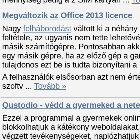
Megváltozik az Office 2013 licence
Nagy
felháborodást
váltott ki a néhány 
feltétele, az ugyanis nem tette lehet
másik számítógépre. Pontosabban akkor l
egy másik gépre, ha az előző gép a gara
tulajdonos ezt be is tudta bizonyítani a
A felhasználók elsősorban azt nem ért
szoftv
...
Tovább »
Qustodio - védd a gyermeked a nete
Ezzel a programmal a gyermekek online
blokkolhatjuk a kátékony weboldalakat
végzett tevékenységeket, naplózhatjuk