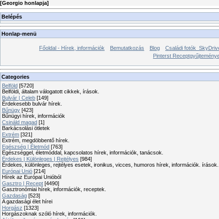
[
Georgio honlapja
]
Belépés
Honlap-menü
Főoldal - Hírek, információk
Bemutatkozás
Blog
Családi fotók_SkyDriv
Pinterst Receptgyűjtemén
Categories
Belföld
[5720]
Belföldi, általam válogatott cikkek, írások.
Bulvár | Celeb
[149]
Érdekesebb bulvár hírek.
Bűnügy
[423]
Bűnügyi hírek, információk
Csináld magad
[1]
Barkácsolási ötletek
Extrém
[321]
Extrém, megdöbbentő hírek.
Egészség | Életmód
[763]
Egészséggel, életmóddal, kapcsolatos hírek, információk, tanácsok.
Érdekes | Különleges | Rejtélyes
[984]
Érdekes, különleges, rejtélyes esetek, ironikus, vicces, humoros hírek, információk. írások.
Európai Unió
[214]
Hírek az Európai Unióból
Gasztro | Recept
[4490]
Gasztronómiai hírek, információk, receptek.
Gazdaság
[523]
A gazdasági élet hírei
Horgász
[1323]
Horgászoknak szóló hírek, információk.