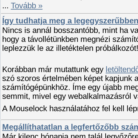
...
Tovább »
Így tudhatja meg a legegyszerűbben,
Nincs is annál bosszantóbb, mint ha v
hogy a távollétünkben megnézi számító
leplezzük le az illetéktelen próbálkozót
Korábban már mutattunk egy
letöltend
szó szoros értelmében képet kapjunk arr
számítógépünkhöz. Íme egy újabb mego
semmit, mivel egy webalkalmazásról v
A Mouselock használatához fel kell lé
Megállíthatatlan a legfertőzőbb szá
Már kilenc hónapja nem talál legyőzőre 