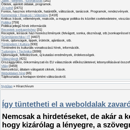
Játék, -pihenés, -szórakozás
[161]
Ötletek, ajánlott oldalak, programok.
Jó tudni!
[2471]
Fontos, hasznos információk, határidők, változások, tanácsok. Programok, rendezvények.
Kommentár | Reakció | Vélemény
[1418]
Kritikus írások, vélemények, reakciók, a magyar politika és közélet cselekedeteire, visszás
Politika
[759]
Politikai jellegű hírek információk
Receptek sonkapréshez
[31]
Receptek, leírások házi húskészítmények (felvágott, sonka, disznósajt, stb.)sonkapréssel 
Számítástechika | IT
[4407]
Hírek, újdonságok, tippek, trükkök, ajánlások, stb.
Történelem | Kultúra
[930]
Történelmi és kulturális vonatkozású hírek, információk.
Tudomány | Technika
[3099]
Újdonságok, felfedezések, új kutatási eredmények, érdekességek.
Választások
[421]
Országgyűlési, önkormányzati és EU választások előkészületeivel, lebonyolításával összef
Világ
[3459]
Nemzetközi, általam válogatott cikkek, írások.
Weboldalam hírei
[65]
Tájékoztatás a honlapon történt változásokról.
Nyitólap
»
Hírarchívum
Így tüntetheti el a weboldalak zavaró
Nemcsak a hirdetéseket, de akár a ké
hogy kizárólag a lényegre, a szöve