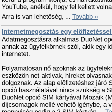
YouTube, anélkül, hogy fel kellett voln
Arra is van lehetőség,
...
Tovább »
Internetmegosztás egy előfizetéssel
Adatmegosztásra alkalmas DuoNet opci
annak az ügyfélkörnek szól, akik egy 
internetet.
Folyamatosan nő azoknak az ügyfelekn
eszközön net-aktívak, híreket olvasnak
dolgoznak. Az alap előfizetéshez járó 
opció használatával nincs szükség a S
DuoNet opció SIM kártyával Mozaik (M
díjcsomagok mellé vehető igénybe, a v
mennyiség pedig a 2 SIM kártyán
...
To