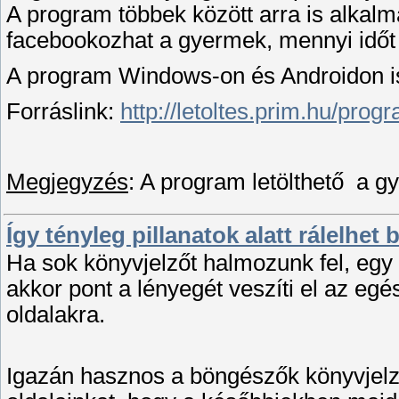
A program többek között arra is alkalm
facebookozhat a gyermek, mennyi időt 
A program Windows-on és Androidon is
Forráslink:
http://letoltes.prim.hu/prog
Megjegyzés
: A program letölthető a g
Így tényleg pillanatok alatt rálelhet
Ha sok könyvjelzőt halmozunk fel, egy 
akkor pont a lényegét veszíti el az egé
oldalakra.
Igazán hasznos a böngészők könyvjelz