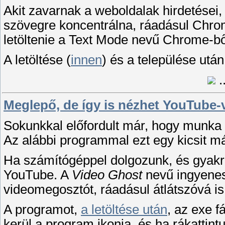
Akit zavarnak a weboldalak hirdetései, 
szövegre koncentrálna, ráadásul Chr
letöltenie a Text Mode nevű Chrome-b
A letöltése (
innen
) és a települése utá
.
Meglepő, de így is nézhet YouTube-
Sokunkkal előfordult már, hogy munka 
Az alábbi programmal ezt egy kicsit má
Ha számítógéppel dolgozunk, és gyakra
YouTube. A
Video Ghost
nevű ingyenes
videomegosztót, ráadásul átlátszóvá is 
A programot,
a letöltése után
, az exe f
kerül a program ikonja, és ha rákattint