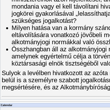
mondania vagy el kell távolítani hi
jogkörei gyakorlásával „lelassíthat
szükséges jogalkotást?
Milyen hatása van a kormány szánd
eltávolítására vonatkozó jövőbeli 
alkotmányjogi normákkal való össz
Összhangban áll az alkotmányjogi
amelynek egyértelmű célja a törvé
köztársasági elnök tisztségéből val
Sulyok a levélben hivatkozott az azóta
belül is a személyre szabott jogalkot
megsértésére, és az Alkotmánybíróság
Calendar