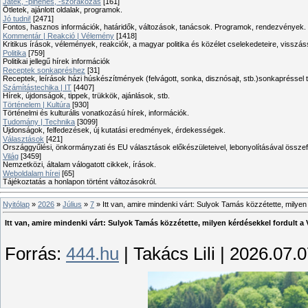
Játék, -pihenés, -szórakozás
[161]
Ötletek, ajánlott oldalak, programok.
Jó tudni!
[2471]
Fontos, hasznos információk, határidők, változások, tanácsok. Programok, rendezvények.
Kommentár | Reakció | Vélemény
[1418]
Kritikus írások, vélemények, reakciók, a magyar politika és közélet cselekedeteire, visszás
Politika
[759]
Politikai jellegű hírek információk
Receptek sonkapréshez
[31]
Receptek, leírások házi húskészítmények (felvágott, sonka, disznósajt, stb.)sonkapréssel 
Számítástechika | IT
[4407]
Hírek, újdonságok, tippek, trükkök, ajánlások, stb.
Történelem | Kultúra
[930]
Történelmi és kulturális vonatkozású hírek, információk.
Tudomány | Technika
[3099]
Újdonságok, felfedezések, új kutatási eredmények, érdekességek.
Választások
[421]
Országgyűlési, önkormányzati és EU választások előkészületeivel, lebonyolításával összef
Világ
[3459]
Nemzetközi, általam válogatott cikkek, írások.
Weboldalam hírei
[65]
Tájékoztatás a honlapon történt változásokról.
Nyitólap
»
2026
»
Július
»
7
» Itt van, amire mindenki várt: Sulyok Tamás közzétette, milyen
Itt van, amire mindenki várt: Sulyok Tamás közzétette, milyen kérdésekkel fordult a
Forrás:
444.hu
| Takács Lili | 2026.07.0