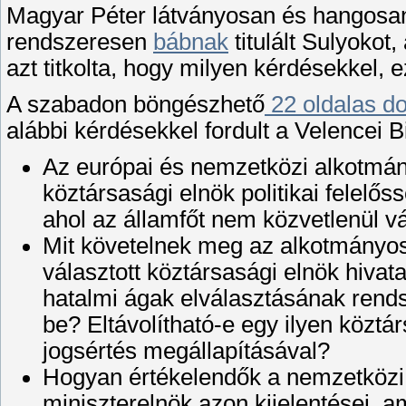
Magyar Péter látványosan és hangosan t
rendszeresen
bábnak
titulált Sulyokot
azt titkolta, hogy milyen kérdésekkel, 
A szabadon böngészhető
22 oldalas 
alábbi kérdésekkel fordult a Velencei B
Az európai és nemzetközi alkotmá
köztársasági elnök politikai felel
ahol az államfőt nem közvetlenül v
Mit követelnek meg az alkotmányos
választott köztársasági elnök hivata
hatalmi ágak elválasztásának rends
be? Eltávolítható-e egy ilyen köztá
jogsértés megállapításával?
Hogyan értékelendők a nemzetközi
miniszterelnök azon kijelentései, a