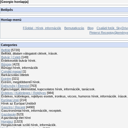
[
Georgio honlapja
]
Belépés
Honlap-menü
Főoldal - Hírek, információk
Bemutatkozás
Blog
Családi fotók_SkyDriv
Pinterst Receptgyűjtemén
Categories
Belföld
[5720]
Belföldi, általam válogatott cikkek, írások.
Bulvár | Celeb
[149]
Érdekesebb bulvár hírek.
Bűnügy
[423]
Bűnügyi hírek, információk
Csináld magad
[1]
Barkácsolási ötletek
Extrém
[321]
Extrém, megdöbbentő hírek.
Egészség | Életmód
[763]
Egészséggel, életmóddal, kapcsolatos hírek, információk, tanácsok.
Érdekes | Különleges | Rejtélyes
[984]
Érdekes, különleges, rejtélyes esetek, ironikus, vicces, humoros hírek, információk. írások.
Európai Unió
[214]
Hírek az Európai Unióból
Gasztro | Recept
[4490]
Gasztronómiai hírek, információk, receptek.
Gazdaság
[523]
A gazdasági élet hírei
Horgász
[1323]
Horgászoknak szóló hírek, információk.