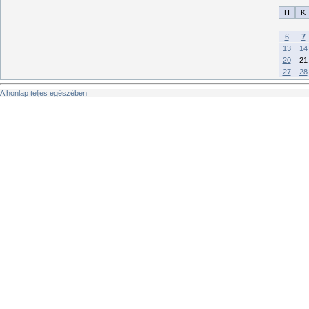
H
K
6
7
13
14
20
21
27
28
A honlap teljes egészében