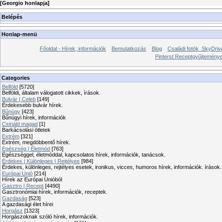
[
Georgio honlapja
]
Belépés
Honlap-menü
Főoldal - Hírek, információk
Bemutatkozás
Blog
Családi fotók_SkyDriv
Pinterst Receptgyűjtemén
Categories
Belföld
[5720]
Belföldi, általam válogatott cikkek, írások.
Bulvár | Celeb
[149]
Érdekesebb bulvár hírek.
Bűnügy
[423]
Bűnügyi hírek, információk
Csináld magad
[1]
Barkácsolási ötletek
Extrém
[321]
Extrém, megdöbbentő hírek.
Egészség | Életmód
[763]
Egészséggel, életmóddal, kapcsolatos hírek, információk, tanácsok.
Érdekes | Különleges | Rejtélyes
[984]
Érdekes, különleges, rejtélyes esetek, ironikus, vicces, humoros hírek, információk. írások.
Európai Unió
[214]
Hírek az Európai Unióból
Gasztro | Recept
[4490]
Gasztronómiai hírek, információk, receptek.
Gazdaság
[523]
A gazdasági élet hírei
Horgász
[1323]
Horgászoknak szóló hírek, információk.