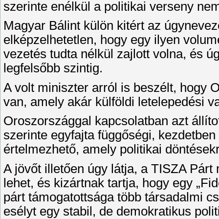
szerinte enélkül a politikai verseny nem
Magyar Bálint külön kitért az úgyneveze
elképzelhetetlen, hogy egy ilyen volum
vezetés tudta nélkül zajlott volna, és úg
legfelsőbb szintig.
A volt miniszter arról is beszélt, hogy
van, amely akár külföldi letelepedési v
Oroszországgal kapcsolatban azt állí
szerinte egyfajta függőségi, kezdetben
értelmezhető, amely politikai döntésekr
A jövőt illetően úgy látja, a TISZA Pár
lehet, és kizártnak tartja, hogy egy „Fid
párt támogatottsága több társadalmi cs
esélyt egy stabil, de demokratikus poli