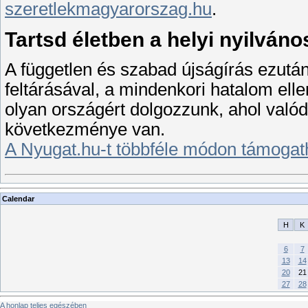
szeretlekmagyarorszag.hu
.
Tartsd életben a helyi nyilváno
A független és szabad újságírás ezután
feltárásával, a mindenkori hatalom ell
olyan országért dolgozzunk, ahol valódi
következménye van.
A Nyugat.hu-t többféle módon támogat
Calendar
H
K
6
7
13
14
20
21
27
28
A honlap teljes egészében