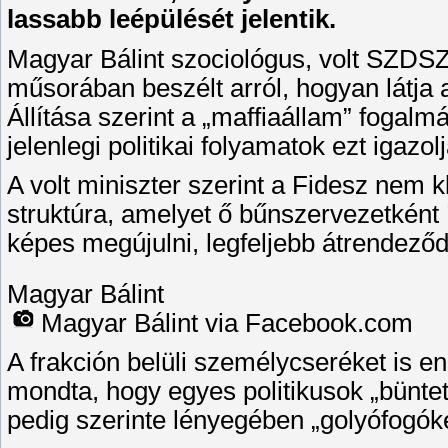
lassabb leépülését jelentik.
Magyar Bálint szociológus, volt SZDSZ
műsorában beszélt arról, hogyan látja
Állítása szerint a „maffiaállam” fogalm
jelenlegi politikai folyamatok ezt igazol
A volt miniszter szerint a Fidesz nem k
struktúra, amelyet ő bűnszervezetként 
képes megújulni, legfeljebb átrendeződ
Magyar Bálint
Magyar Bálint via Facebook.com
A frakción belüli személycseréket is e
mondta, hogy egyes politikusok „bünte
pedig szerinte lényegében „golyófogók