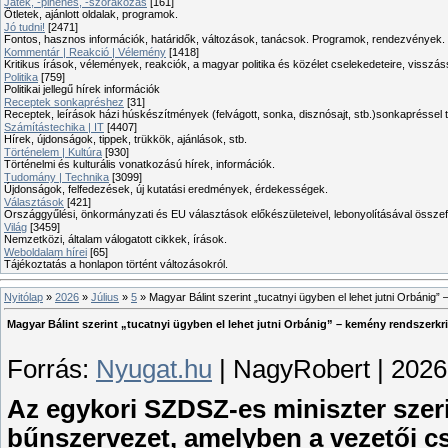
Játék, -pihenés, -szórakozás
[161]
Ötletek, ajánlott oldalak, programok.
Jó tudni!
[2471]
Fontos, hasznos információk, határidők, változások, tanácsok. Programok, rendezvények.
Kommentár | Reakció | Vélemény
[1418]
Kritikus írások, vélemények, reakciók, a magyar politika és közélet cselekedeteire, visszás
Politika
[759]
Politikai jellegű hírek információk
Receptek sonkapréshez
[31]
Receptek, leírások házi húskészítmények (felvágott, sonka, disznósajt, stb.)sonkapréssel 
Számítástechika | IT
[4407]
Hírek, újdonságok, tippek, trükkök, ajánlások, stb.
Történelem | Kultúra
[930]
Történelmi és kulturális vonatkozású hírek, információk.
Tudomány | Technika
[3099]
Újdonságok, felfedezések, új kutatási eredmények, érdekességek.
Választások
[421]
Országgyűlési, önkormányzati és EU választások előkészületeivel, lebonyolításával összef
Világ
[3459]
Nemzetközi, általam válogatott cikkek, írások.
Weboldalam hírei
[65]
Tájékoztatás a honlapon történt változásokról.
Nyitólap
»
2026
»
Július
»
5
» Magyar Bálint szerint „tucatnyi ügyben el lehet jutni Orbánig”
Magyar Bálint szerint „tucatnyi ügyben el lehet jutni Orbánig” – kemény rendszerkri
Forrás:
Nyugat.hu
| NagyRobert | 2026
Az egykori SZDSZ-es miniszter szeri
bűnszervezet, amelyben a vezetői c