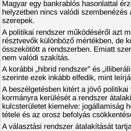
Magyar egy bankrablós hasonlattal érzék
helyzetben nincs valódi szembenézés 
szerepek.
A politikai rendszer működéséről azt m
résztvevők különböző mértékben, de ko
összekötött a rendszerben. Emiatt szer
nem valódi szakítás.
A korábbi „hibrid rendszer” és „illiberá
szerinte ezek inkább elfedik, mint leírj
A beszélgetésben kitért a jövő politika
kormányra kerülését a rendszer átalak
kulcsterületet kiemelve: jogállamiság h
tétele és az orosz befolyás csökkentés
A választási rendszer átalakítását tart