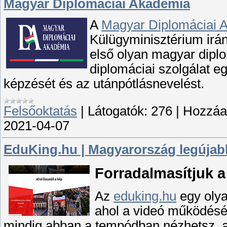
Magyar Diplomáciai Akadémia
A
Magyar Diplomáciai 
Külügyminisztérium irán
első olyan magyar diplo
diplomáciai szolgálat e
képzését és az utánpótlásnevelést.
Felsőoktatás
|
Látogatók:
276
|
Hozzáad
2021-04-07
EduKing.hu | Magyarország legújabb
Forradalmasítjuk a
Az
eduking.hu
egy olya
ahol a videó m
ű
ködésé
mindig abban a tempódban nézhetsz, a