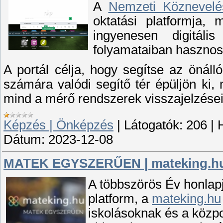
A
Nemzeti Köznevelés
oktatási platformja,
ingyenesen digitáli
folyamataiban hasznos 
A portál célja, hogy segítse az önál
számára valódi segítő tér épüljön ki, 
mind a mérő rendszerek visszajelzései
Képzés | Önképzés
|
Látogatók:
206
|
Dátum:
2023-12-08
MATEK EGYSZERŰEN | mateking.h
A többszörös Év honlapj
platform, a
mateking.hu
iskolásoknak és a közpo