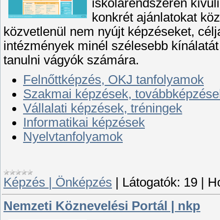
iskolarendszeren kívül
konkrét ajánlatokat köz
közvetlenül nem nyújt képzéseket, célj
intézmények minél szélesebb kínálatát
tanulni vágyók számára.
Felnőttképzés, OKJ tanfolyamok
Szakmai képzések, továbbképzése
Vállalati képzések, tréningek
Informatikai képzések
Nyelvtanfolyamok
Képzés | Önképzés
|
Látogatók:
19
|
Ho
Nemzeti Köznevelési Portál | nkp