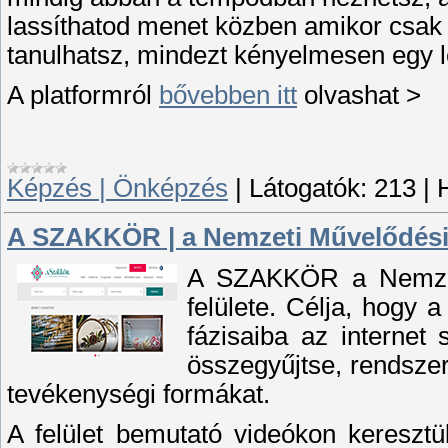
lassíthatod menet közben amikor csak 
tanulhatsz, mindezt kényelmesen egy let
A platformról
bővebben itt
olvashat >
Képzés | Önképzés
|
Látogatók:
213
|
A SZAKKÖR | a Nemzeti Művelődési 
A SZAKKÖR a Nemzeti
felülete. Célja, hogy
fázisaiba az internet 
összegyűjtse, rendsze
tevékenységi formákat.
A felület bemutató videókon keresztü