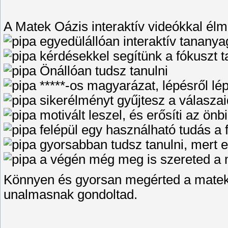
A Matek Oázis interaktív videókkal élm
egyedülállóan interaktív tanany
kérdésekkel segítünk a fókuszt ta
Önállóan tudsz tanulni
*****-os magyarázat, lépésről lé
sikerélményt gyűjtesz a válaszai
motivált leszel, és erősíti az ön
felépül egy használható tudás a 
gyorsabban tudsz tanulni, mert 
a végén még meg is szereted a m
Könnyen és gyorsan megérted a mateko
unalmasnak gondoltad.