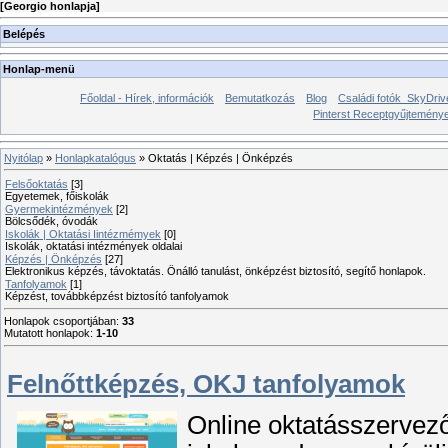
[
Georgio honlapja
]
Belépés
Honlap-menü
Főoldal - Hírek, információk
Bemutatkozás
Blog
Családi fotók_SkyDriv
Pinterst Receptgyűjtemén
Nyitólap
»
Honlapkatalógus
» Oktatás | Képzés | Önképzés
Felsőoktatás
[3]
Egyetemek, főiskolák
Gyermekintézmények
[2]
Bölcsődék, óvodák
Iskolák | Oktatási Iintézmémyek
[0]
Iskolák, oktatási intézmények oldalai
Képzés | Önképzés
[27]
Elektronikus képzés, távoktatás. Önálló tanulást, önképzést biztosító, segítő honlapok.
Tanfolyamok
[1]
Képzést, továbbképzést biztosító tanfolyamok
Honlapok csoportjában
:
33
Mutatott honlapok
:
1-10
Felnőttképzés, OKJ tanfolyamok
Online oktatásszervező