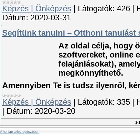
Képzés | Önképzés
|
Látogatók:
426
|
Dátum:
2020-03-31
Segítünk tanulni – Otthoni tanulást
Az oldal célja, hogy
szoftvereket, online
felajánlásokat), amel
megkönnyíthető.
Amennyiben Te is tudsz ilyenről, ké
Képzés | Önképzés
|
Látogatók:
335
|
|
Dátum:
2020-03-20
1-
A honlap teljes egészében