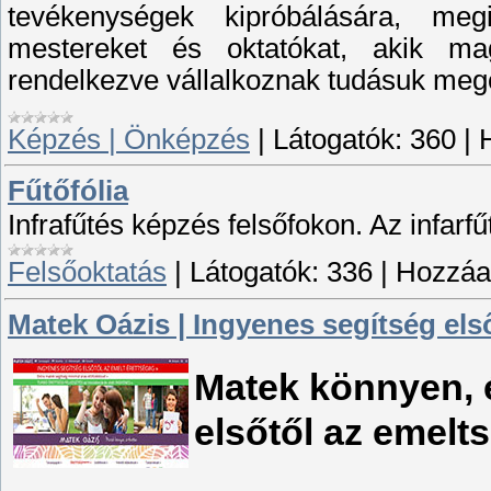
tevékenységek kipróbálására, me
mestereket és oktatókat, akik mag
rendelkezve vállalkoznak tudásuk meg
Képzés | Önképzés
|
Látogatók:
360
|
Fűtőfólia
Infrafűtés képzés felsőfokon. Az infarf
Felsőoktatás
|
Látogatók:
336
|
Hozzáad
Matek Oázis | Ingyenes segítség első
Matek könnyen, 
elsőtől az emelts