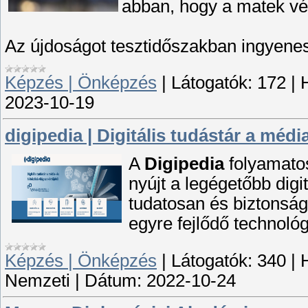
abban, hogy a matek vé
Az újdoságot tesztidőszakban ingyenese
Képzés | Önképzés
|
Látogatók:
172
|
2023-10-19
digipedia | Digitális tudástár a média
A
Digipedia
folyamatos
nyújt a legégetőbb digi
tudatosan és biztonsá
egyre fejlődő technológ
Képzés | Önképzés
|
Látogatók:
340
|
Nemzeti
|
Dátum:
2022-10-24