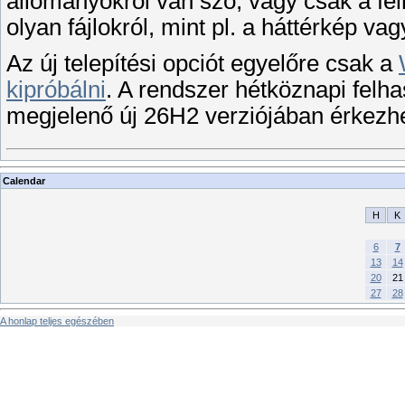
állományokról van szó, vagy csak a fel
olyan fájlokról, mint pl. a háttérkép v
Az új telepítési opciót egyelőre csak a
kipróbálni
. A rendszer hétköznapi felh
megjelenő új 26H2 verziójában érkezh
Calendar
H
K
6
7
13
14
20
21
27
28
A honlap teljes egészében