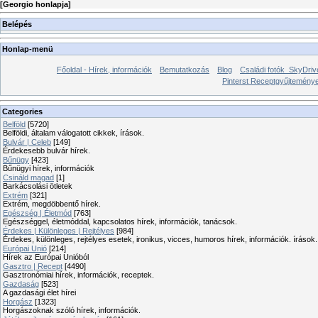
[
Georgio honlapja
]
Belépés
Honlap-menü
Főoldal - Hírek, információk
Bemutatkozás
Blog
Családi fotók_SkyDriv
Pinterst Receptgyűjtemén
Categories
Belföld
[5720]
Belföldi, általam válogatott cikkek, írások.
Bulvár | Celeb
[149]
Érdekesebb bulvár hírek.
Bűnügy
[423]
Bűnügyi hírek, információk
Csináld magad
[1]
Barkácsolási ötletek
Extrém
[321]
Extrém, megdöbbentő hírek.
Egészség | Életmód
[763]
Egészséggel, életmóddal, kapcsolatos hírek, információk, tanácsok.
Érdekes | Különleges | Rejtélyes
[984]
Érdekes, különleges, rejtélyes esetek, ironikus, vicces, humoros hírek, információk. írások.
Európai Unió
[214]
Hírek az Európai Unióból
Gasztro | Recept
[4490]
Gasztronómiai hírek, információk, receptek.
Gazdaság
[523]
A gazdasági élet hírei
Horgász
[1323]
Horgászoknak szóló hírek, információk.