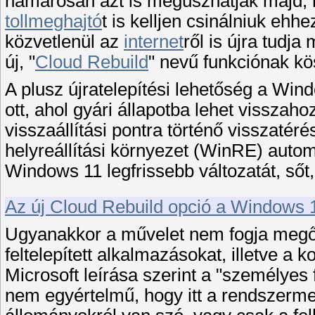
hamarosan azt is megúszhatják majd, 
tollmeghajtó
t is kelljen csinálniuk ehh
közvetlenül az
internet
ről is újra tudja
új, "
Cloud Rebuild
" nevű funkciónak k
A plusz újratelepítési lehetőség a Wind
ott, ahol gyári állapotba lehet visszaho
visszaállítási pontra történő visszatér
helyreállítási környezet (WinRE) autom
Windows 11 legfrissebb változatát, ső
Az új Cloud Rebuild opció a Windows 1
Ugyanakkor a művelet nem fogja megőri
feltelepített alkalmazásokat, illetve a 
Microsoft leírása szerint a "személyes
nem egyértelmű, hogy itt a rendszerm