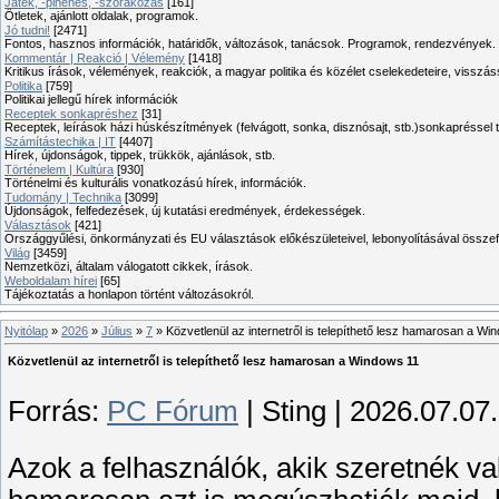
Játék, -pihenés, -szórakozás
[161]
Ötletek, ajánlott oldalak, programok.
Jó tudni!
[2471]
Fontos, hasznos információk, határidők, változások, tanácsok. Programok, rendezvények.
Kommentár | Reakció | Vélemény
[1418]
Kritikus írások, vélemények, reakciók, a magyar politika és közélet cselekedeteire, visszás
Politika
[759]
Politikai jellegű hírek információk
Receptek sonkapréshez
[31]
Receptek, leírások házi húskészítmények (felvágott, sonka, disznósajt, stb.)sonkapréssel 
Számítástechika | IT
[4407]
Hírek, újdonságok, tippek, trükkök, ajánlások, stb.
Történelem | Kultúra
[930]
Történelmi és kulturális vonatkozású hírek, információk.
Tudomány | Technika
[3099]
Újdonságok, felfedezések, új kutatási eredmények, érdekességek.
Választások
[421]
Országgyűlési, önkormányzati és EU választások előkészületeivel, lebonyolításával összef
Világ
[3459]
Nemzetközi, általam válogatott cikkek, írások.
Weboldalam hírei
[65]
Tájékoztatás a honlapon történt változásokról.
Nyitólap
»
2026
»
Július
»
7
» Közvetlenül az internetről is telepíthető lesz hamarosan a Wi
Közvetlenül az internetről is telepíthető lesz hamarosan a Windows 11
Forrás:
PC Fórum
| Sting | 2026.07.07.
Azok a felhasználók, akik szeretnék va