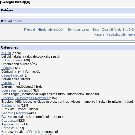
[
Georgio honlapja
]
Belépés
Honlap-menü
Főoldal - Hírek, információk
Bemutatkozás
Blog
Családi fotók_SkyDriv
Pinterst Receptgyűjtemén
Categories
Belföld
[5720]
Belföldi, általam válogatott cikkek, írások.
Bulvár | Celeb
[149]
Érdekesebb bulvár hírek.
Bűnügy
[423]
Bűnügyi hírek, információk
Csináld magad
[1]
Barkácsolási ötletek
Extrém
[321]
Extrém, megdöbbentő hírek.
Egészség | Életmód
[763]
Egészséggel, életmóddal, kapcsolatos hírek, információk, tanácsok.
Érdekes | Különleges | Rejtélyes
[984]
Érdekes, különleges, rejtélyes esetek, ironikus, vicces, humoros hírek, információk. írások.
Európai Unió
[214]
Hírek az Európai Unióból
Gasztro | Recept
[4490]
Gasztronómiai hírek, információk, receptek.
Gazdaság
[523]
A gazdasági élet hírei
Horgász
[1323]
Horgászoknak szóló hírek, információk.