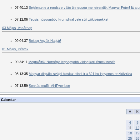
07:40:13
Bejelentette a rendszerváltó ünnepség menetrendjét Magyar Péter! Itt a 
07:12:06
Tepsis húsgombóc krumplival vele sült zöldségekkel
03 Május, Vasárnap
09:04:37
Boldog Anyák Napját!
01 Május, Péntek
09:34:11
Megtalálták Norvégia legnagyobb viking kori érmekincsét
08:13:35
Magyar digitális svájci bicska: elindult a 321.hu ingyenes eszköztára
07:13:59
Sonkás muffin AirfFyer-ben
Calendar
H
K
4
5
11
12
18
19
25
26