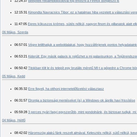
12:24:37
Beépített reklámblokkolóval fog érkezni a Firefox böngésző is
12:15:31
Kimondta Navracsics Tibor: ez a hatalmas hiba vezetett a választási ve
11:47:05
Epres kókuszos krémes, sütés nélkül, nagyon finom és pillanatok alatt el
06 Május, Szerda
06:57:01
Végre letilthatjuk a weboldalakat, hogy hozzáférjenek pontos helyadatain
06:53:21
Kiderült: Egy másik galaxis is rejtőzhet a mi galaxisunkon, a Tejútrendsze
06:50:42
Titokban tölt le és telepít egy brutális méretű MI-t a gépedre a Chrome b
05 Május, Kedd
06:35:32
Erre figyelj, ha otthoni internetelőfizetést választasz
06:31:57
Elrontja a biztonsági mentéseket (is) a Windows-ok április havi frissítése
05:59:28
3 perces nyári fagyi egyszerűbb, mint gondolnánk, és biztosan tudjuk, mi
04 Május, Hétfő
08:42:02
Háromszög alakú fánk reszelt almával. Kelesztés nélkül, sütő nélkül, kevé