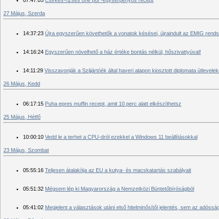
27 Május, Szerda
14:37:23
Újra egyszerűen követhetők a vonatok késései, újraindult az EMIG rend
14:16:24
Egyszerűen növelhető a ház értéke bontás nélkül, hőszivattyúval!
14:11:29
Visszavonják a Szijjártóék által haveri alapon kiosztott diplomata útlevelek
26 Május, Kedd
06:17:15
Puha epres muffin recept, amit 10 perc alatt elkészíthetsz
25 Május, Hétfő
10:00:10
Vedd le a terhet a CPU-dról ezekkel a Windows 11 beállításokkal
23 Május, Szombat
05:55:16
Teljesen átalakítja az EU a kutya- és macskatartás szabályait
05:51:32
Mégsem lép ki Magyarország a Nemzetközi Büntetőbíróságból
05:41:02
Megjelent a választások utáni első hitelminősítői jelentés, sem az adóss