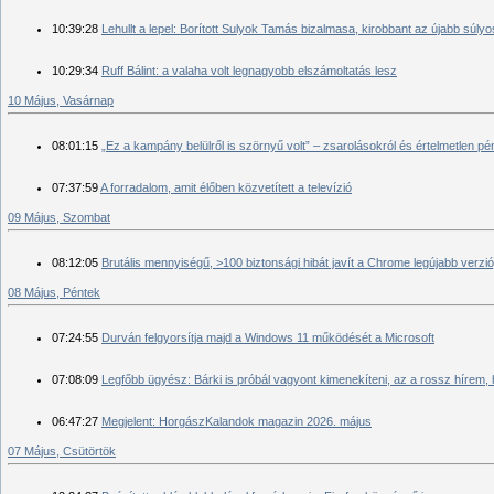
10:39:28
Lehullt a lepel: Borított Sulyok Tamás bizalmasa, kirobbant az újabb súly
10:29:34
Ruff Bálint: a valaha volt legnagyobb elszámoltatás lesz
10 Május, Vasárnap
08:01:15
„Ez a kampány belülről is szörnyű volt” – zsarolásokról és értelmetlen p
07:37:59
A forradalom, amit élőben közvetített a televízió
09 Május, Szombat
08:12:05
Brutális mennyiségű, >100 biztonsági hibát javít a Chrome legújabb verzió
08 Május, Péntek
07:24:55
Durván felgyorsítja majd a Windows 11 működését a Microsoft
07:08:09
Legfőbb ügyész: Bárki is próbál vagyont kimenekíteni, az a rossz hírem, 
06:47:27
Megjelent: HorgászKalandok magazin 2026. május
07 Május, Csütörtök