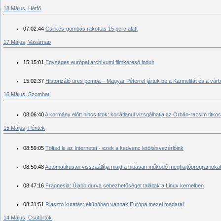
18 Május, Hétfő
07:02:44
Csirkés-gombás rakottas 15 perc alatt
17 Május, Vasárnap
15:15:01
Egységes európai archívumi filmkereső indult
15:02:37
Historizáló üres pompa – Magyar Péterrel jártuk be a Karmelitát és a vár
16 Május, Szombat
08:06:40
A kormány előtt nincs titok: korlátlanul vizsgálhatja az Orbán-rezsim titkosít
15 Május, Péntek
08:59:05
Töltsd le az Internetet - ezek a kedvenc letöltésvezérlőink
08:50:48
Automatikusan visszaállítja majd a hibásan működő meghajtóprogramoka
08:47:16
Fragnesia: Újabb durva sebezhetőséget találtak a Linux kernelben
08:31:51
Riasztó kutatás: eltűnőben vannak Európa mezei madarai
14 Május, Csütörtök