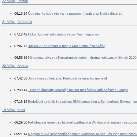
22 Május, Péntek
06:18:24
Úgy néz ki, hogy rés van a pajzson, frissítsd az Nvidia drivered
21 Május, Csütörtök
07:12:42
Ekkor tud vért adni május végén Vas megyében
07:07:43
Június 20-án rendezik meg a Múzeumok éjszakáját
06:55:36
Klímavészhelyzet a Kárpát-medencében: drámai változások jönnek 2100-
20 Május, Szerda
07:42:30
Jön a hosszú hétvége: Pünkösdi bevásárlás menete!
07:33:14
Teljesen átalakítja keresője beviteli mezőjének működését a Google
07:16:18
Embrióból szűrték ki a súlyos SMA betegséget a Semmelweis Egyetemen
19 Május, Kedd
06:29:30
Felfalhatja a lemezt és hibával szállhat el a Windows-ok májusi frissítőc
06:21:14
Nagyon durva sebezhetőség van a Windows-okban - és még nem tölthető 