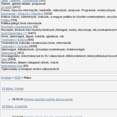
Játék, -pihenés, -szórakozás
[161]
Ötletek, ajánlott oldalak, programok.
Jó tudni!
[2471]
Fontos, hasznos információk, határidők, változások, tanácsok. Programok, rendezvények.
Kommentár | Reakció | Vélemény
[1418]
Kritikus írások, vélemények, reakciók, a magyar politika és közélet cselekedeteire, visszás
Politika
[759]
Politikai jellegű hírek információk
Receptek sonkapréshez
[31]
Receptek, leírások házi húskészítmények (felvágott, sonka, disznósajt, stb.)sonkapréssel 
Számítástechika | IT
[4407]
Hírek, újdonságok, tippek, trükkök, ajánlások, stb.
Történelem | Kultúra
[930]
Történelmi és kulturális vonatkozású hírek, információk.
Tudomány | Technika
[3099]
Újdonságok, felfedezések, új kutatási eredmények, érdekességek.
Választások
[421]
Országgyűlési, önkormányzati és EU választások előkészületeivel, lebonyolításával összef
Világ
[3459]
Nemzetközi, általam válogatott cikkek, írások.
Weboldalam hírei
[65]
Tájékoztatás a honlapon történt változásokról.
Nyitólap
»
2026
»
Május
29 Május, Péntek
06:56:00
Krémes toszkán csirkés tészta recept
28 Május, Csütörtök
07:47:05
Csirkés-rizses one pot -egyserpenyős recept