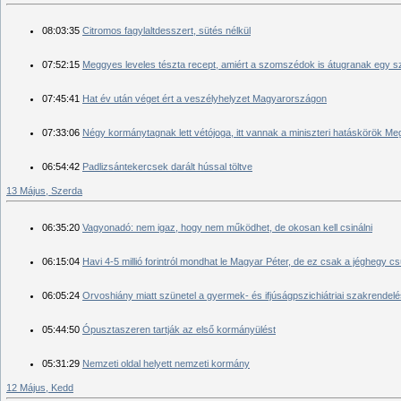
08:03:35
Citromos fagylaltdesszert, sütés nélkül
07:52:15
Meggyes leveles tészta recept, amiért a szomszédok is átugranak egy sz
07:45:41
Hat év után véget ért a veszélyhelyzet Magyarországon
07:33:06
Négy kormánytagnak lett vétójoga, itt vannak a miniszteri hatáskörök Meg
06:54:42
Padlizsántekercsek darált hússal töltve
13 Május, Szerda
06:35:20
Vagyonadó: nem igaz, hogy nem működhet, de okosan kell csinálni
06:15:04
Havi 4-5 millió forintról mondhat le Magyar Péter, de ez csak a jéghegy c
06:05:24
Orvoshiány miatt szünetel a gyermek- és ifjúságpszichiátriai szakrend
05:44:50
Ópusztaszeren tartják az első kormányülést
05:31:29
Nemzeti oldal helyett nemzeti kormány
12 Május, Kedd