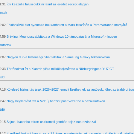
1:31
Így készül a falusi cukkini fasírt az eredeti recept alapján
éntek
0:02
Földönkívüli élet nyomaira bukkanhatott a Mars felszínén a Perseverance marsjáró
4:59
Bréking: Meghosszabbította a Windows 10 támogatását a Microsoft - ingyen
sütörtök
7:07
Nagyon durva biztonsági hibát találtak a Samsung Galaxy telefonokban
0:33
Történelmet írt a Xiaomi: pilóta nélkül teljesítette a Nürburgringet a YU7 GT
edd
7:18
Kötelező biztosítás árak 2026–2027: ennyit fizethetnek az autósok, jöhet az újabb drágu
7:47
Nagy bejelentést tett a Mol: új benzintípust vezet be a hazai kutakon
étfő
0:15
Sajtos, baconbe tekert csirkemell gombás-tejszínes szósszal
1:12
4 milliárd forintot kapott az a 21 éves egyetemista, aki rengeteg nő életét változtatha