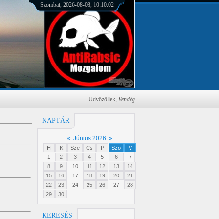
Szombat, 2026-08-08, 10:10:02
Üdvözöllek
,
Vendég
NAPTÁR
«
Június 2026
»
H
K
Sze
Cs
P
Szo
V
1
2
3
4
5
6
7
8
9
10
11
12
13
14
15
16
17
18
19
20
21
22
23
24
25
26
27
28
29
30
KERESÉS