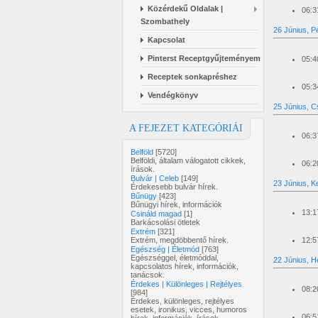
Közérdekű Oldalak |
06:3
Szombathely
26 Június, P
Kapcsolat
Pinterst Receptgyűjteményem
05:4
Receptek sonkapréshez
05:3
Vendégkönyv
25 Június, C
A FEJEZET KATEGÓRIÁI
06:3
Belföld
[5720]
Belföldi, általam válogatott cikkek,
06:2
írások.
Bulvár | Celeb
[149]
23 Június, K
Érdekesebb bulvár hírek.
Bűnügy
[423]
Bűnügyi hírek, információk
13:1
Csináld magad
[1]
Barkácsolási ötletek
Extrém
[321]
12:5
Extrém, megdöbbentő hírek.
Egészség | Életmód
[763]
Egészséggel, életmóddal,
22 Június, H
kapcsolatos hírek, információk,
tanácsok.
Érdekes | Különleges | Rejtélyes
08:2
[984]
Érdekes, különleges, rejtélyes
esetek, ironikus, vicces, humoros
06:5