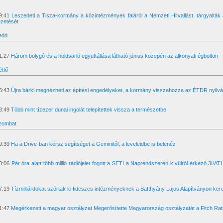
9:41
Leszedeti a Tisza-kormány a közintézmények faláról a Nemzeti Hitvallást, tárgyaltá
zetését
edd
1:27
Három bolygó és a holdsarló együttállása látható június közepén az alkonyati égbolton
étfő
6:43
Újra bárki megnézheti az építési engedélyeket, a kormány visszahozza az ÉTDR nyilván
8:49
Több mint tízezer dunai ingolát telepítettek vissza a természetbe
Szombat
9:39
Ha a Drive-ban kérsz segítséget a Geminitől, a leveleidbe is belenéz
3:06
Pár óra alatt több millió rádiójelet fogott a SETI a Naprendszeren kívülről érkező 3I/A
7:19
Tízmilliárdokat szórtak ki fideszes intézményeknek a Batthyány Lajos Alapítványon ker
1:47
Megérkezett a magyar osztályzat Megerősítette Magyarország osztályzatát a Fitch Rat