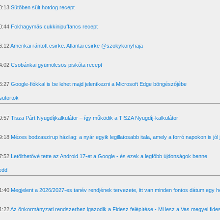
0:13
Sütőben sült hotdog recept
0:44
Fokhagymás cukkinipuffancs recept
6:12
Amerikai rántott csirke. Atlantai csirke ‪@szokykonyhaja‬
4:02
Csobánkai gyümölcsös piskóta recept
6:27
Google-fiókkal is be lehet majd jelentkezni a Microsoft Edge böngészőjébe
sütörtök
9:57
Tisza Párt Nyugdíjkalkulátor – így működik a TISZA Nyugdíj-kalkulátor!
9:18
Mézes bodzaszirup házilag: a nyár egyik legillatosabb itala, amely a forró napokon is jól 
7:52
Letölthetővé tette az Android 17-et a Google - és ezek a legfőbb újdonságok benne
edd
1:40
Megjelent a 2026/2027-es tanév rendjének tervezete, itt van minden fontos dátum egy h
1:22
Az önkormányzati rendszerhez igazodik a Fidesz felépítése - Mi lesz a Vas megyei fid