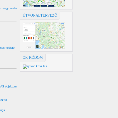
k a vagyonadó
ÚTVONALTERVEZŐ
os felületét
QR-KÓDOM
TLAS objektum
esztül
ings.