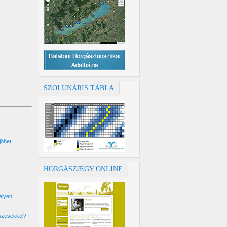
SZOLUNÁRIS TÁBLA
jöhet
HORGÁSZJEGY ONLINE
elyen
eszesekkel?