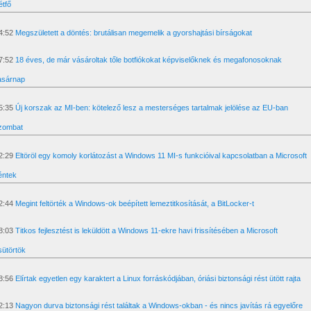
étfő
4:52
Megszületett a döntés: brutálisan megemelik a gyorshajtási bírságokat
7:52
18 éves, de már vásároltak tőle botfiókokat képviselőknek és megafonosoknak
asárnap
5:35
Új korszak az MI-ben: kötelező lesz a mesterséges tartalmak jelölése az EU-ban
Szombat
2:29
Eltöröl egy komoly korlátozást a Windows 11 MI-s funkcióival kapcsolatban a Microsoft
éntek
2:44
Megint feltörték a Windows-ok beépített lemeztitkosítását, a BitLocker-t
8:03
Titkos fejlesztést is leküldött a Windows 11-ekre havi frissítésében a Microsoft
sütörtök
8:56
Elírtak egyetlen egy karaktert a Linux forráskódjában, óriási biztonsági rést ütött rajta
2:13
Nagyon durva biztonsági rést találtak a Windows-okban - és nincs javítás rá egyelőre