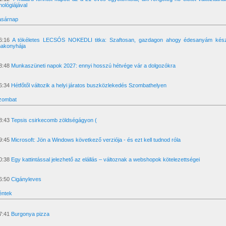
nológiájával
asárnap
6:16
A tökéletes LECSÓS NOKEDLI titka: Szaftosan, gazdagon ahogy édesanyám kész
akonyhája
8:48
Munkaszüneti napok 2027: ennyi hosszú hétvége vár a dolgozókra
6:34
Hétfőtől változik a helyi járatos buszközlekedés Szombathelyen
Szombat
8:43
Tepsis csirkecomb zöldségágyon (
9:45
Microsoft: Jön a Windows következő verziója - és ezt kell tudnod róla
0:38
Egy kattintással jelezhető az elállás – változnak a webshopok kötelezettségei
6:50
Cigányleves
éntek
7:41
Burgonya pizza