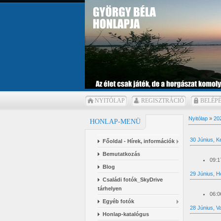
NYITÓLAP
REGISZTRÁCIÓ
BELÉP
Nyitólap
»
20
HONLAP-MENÜ
30 Június, K
Főoldal - Hírek, információk
Bemutatkozás
09:1
Blog
29 Június, H
Családi fotók_SkyDrive
tárhelyen
06:0
Egyéb fotók
28 Június, V
Honlap-katalógus