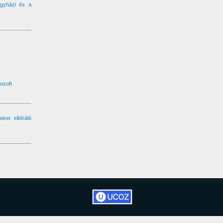
gyházi és a
osoft
ket elbíráló