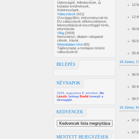
Újdonságok, felfedezések, új
12:5
kutatási eredmények,
érdekességek.
Választások
[421]
12:4
Országgyűlési, önkormányzati és
EU választások előkészületeivel,
lebonyolításával összefüggő hírek,
06:0
információk.
Világ
[3459]
Nemzetközi, általam válogatott
cikkek, írások.
05:5
Weboldalam hírei
[65]
Tájékoztatás a honlapon történt
változásokról.
05:4
18 Június, C
BELÉPÉS
06:5
NÉVNAPOK
06:4
2026. augusztus 8. szombat,
Ma
László
, holnap
Emőd
ünnepli a
06:3
névnapját.
16 Június, K
KEDVENCEK
07:4
Kedvencek lista megnyitása
Adatszivárgás ellenőrzés_e-
07:3
mal
ChatGPT ingyen
MENTETT BEJEGYZÉSEK