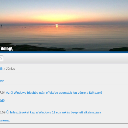
ÉS
26
»
Június
edd
7:04
Az új Windows frissítés után effektíve gyorsabb lett végre a fájlkezelő
étfő
6:59
Új fejlesztéseket kap a Windows 11 egy rakás beépített alkalmazása
asárnap