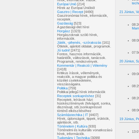
hírek, információk. írások.
tech
Európai Unió
[214]
Hírek az Európai Unióból
21 Június, V
Gasztro | Recept
[4490]
Gasztronómiai hírek, információk,
receptek.
Gazdaság
[523]
08:2
A gazdasági élet hírei
Mam
Horgász
[1323]
Horgászoknak szóló hírek,
információk.
08:0
Játék, -pihenés, -szórakozás
[161]
Ötletek, ajánlott oldalak, programok.
Jó tudni!
[2471]
07:5
Fontos, hasznos információk,
határidők, változások, tanácsok.
20 Június, 
Programok, rendezvények.
Kommentár | Reakció | Vélemény
[1418]
Kritikus írások, vélemények,
09:0
reakciók, a magyar politika és
közélet cselekedeteire,
visszásságaira.
08:2
Politika
[759]
Politikai jellegű hírek információk
Receptek sonkapréshez
[31]
08:2
Receptek, leírások házi
húskészítmények (felvágott, sonka,
disznósajt, stb.)sonkapréssel
08:0
történő elkészítéséhez
Számítástechika | IT
[4407]
Hírek, újdonságok, tippek, trükkök,
19 Június, P
ajánlások, stb.
Történelem | Kultúra
[930]
Történelmi és kulturális vonatkozású
13:0
hírek, információk.
Tudomány | Technika
[3099]