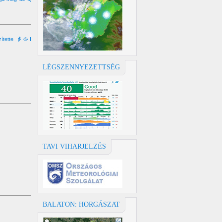
ítette 👵🥘I
LÉGSZENNYEZETTSÉG
TAVI VIHARJELZÉS
BALATON: HORGÁSZAT