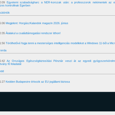
0:09
Egyetemi szabadságharc a NER-korszak után: a professzorok nekimentek az e
szes kontrollnak Egerben
sütörtök
5:06
Megjelent: HorgászKalandok magazin 2026. június
0:35
Átalakul a családtámogatási rendszer itthon!
1:56
Törölhetővé fogja tenni a mesterséges intelligenciás modelleket a Windows 11-ből a Micr
zerda
5:42
Az Országos Egészségbiztosítási Pénztár veszi át az egyedi gyógyszerkérelme
ítvány fő feladatát
edd
1:27
Kedden Budapestre érkezik az EU jogállami biztosa