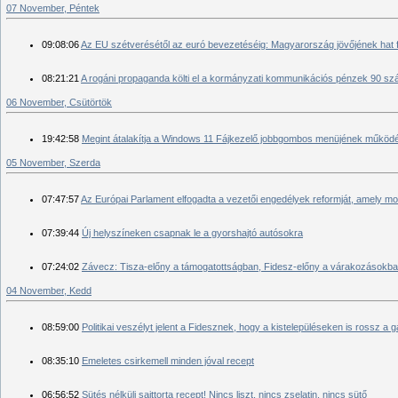
07 November, Péntek
09:08:06
Az EU szétverésétől az euró bevezetéséig: Magyarország jövőjének hat 
08:21:21
A rogáni propaganda költi el a kormányzati kommunikációs pénzek 90 sz
06 November, Csütörtök
19:42:58
Megint átalakítja a Windows 11 Fájkezelő jobbgombos menüjének működé
05 November, Szerda
07:47:57
Az Európai Parlament elfogadta a vezetői engedélyek reformját, amely mod
07:39:44
Új helyszíneken csapnak le a gyorshajtó autósokra
07:24:02
Závecz: Tisza-előny a támogatottságban, Fidesz-előny a várakozásokb
04 November, Kedd
08:59:00
Politikai veszélyt jelent a Fidesznek, hogy a kistelepüléseken is rossz a 
08:35:10
Emeletes csirkemell minden jóval recept
06:56:52
Sütés nélküli sajttorta recept! Nincs liszt, nincs zselatin, nincs sütő