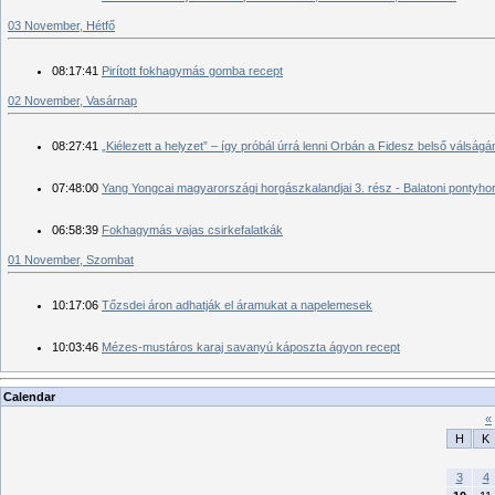
03 November, Hétfő
08:17:41
Pirított fokhagymás gomba recept
02 November, Vasárnap
08:27:41
„Kiélezett a helyzet” – így próbál úrrá lenni Orbán a Fidesz belső válságá
07:48:00
Yang Yongcai magyarországi horgászkalandjai 3. rész - Balatoni pontyho
06:58:39
Fokhagymás vajas csirkefalatkák
01 November, Szombat
10:17:06
Tőzsdei áron adhatják el áramukat a napelemesek
10:03:46
Mézes-mustáros karaj savanyú káposzta ágyon recept
Calendar
«
H
K
3
4