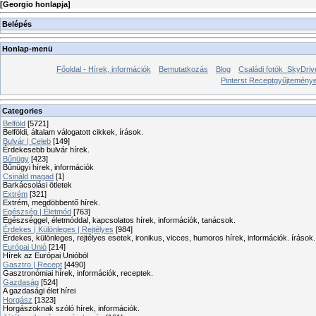
[
Georgio honlapja
]
Belépés
Honlap-menü
Főoldal - Hírek, információk
Bemutatkozás
Blog
Családi fotók_SkyDriv
Pinterst Receptgyűjtemén
Categories
Belföld
[5721]
Belföldi, általam válogatott cikkek, írások.
Bulvár | Celeb
[149]
Érdekesebb bulvár hírek.
Bűnügy
[423]
Bűnügyi hírek, információk
Csináld magad
[1]
Barkácsolási ötletek
Extrém
[321]
Extrém, megdöbbentő hírek.
Egészség | Életmód
[763]
Egészséggel, életmóddal, kapcsolatos hírek, információk, tanácsok.
Érdekes | Különleges | Rejtélyes
[984]
Érdekes, különleges, rejtélyes esetek, ironikus, vicces, humoros hírek, információk. írások.
Európai Unió
[214]
Hírek az Európai Unióból
Gasztro | Recept
[4490]
Gasztronómiai hírek, információk, receptek.
Gazdaság
[524]
A gazdasági élet hírei
Horgász
[1323]
Horgászoknak szóló hírek, információk.