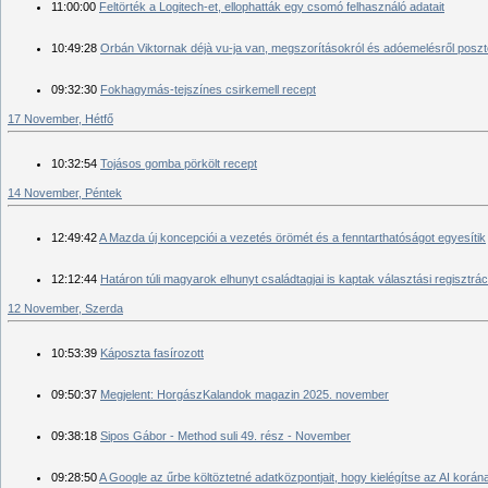
11:00:00
Feltörték a Logitech-et, ellophatták egy csomó felhasználó adatait
10:49:28
Orbán Viktornak déjà vu-ja van, megszorításokról és adóemelésről poszto
09:32:30
Fokhagymás-tejszínes csirkemell recept
17 November, Hétfő
10:32:54
Tojásos gomba pörkölt recept
14 November, Péntek
12:49:42
A Mazda új koncepciói a vezetés örömét és a fenntarthatóságot egyesítik
12:12:44
Határon túli magyarok elhunyt családtagjai is kaptak választási regisztrá
12 November, Szerda
10:53:39
Káposzta fasírozott
09:50:37
Megjelent: HorgászKalandok magazin 2025. november
09:38:18
Sipos Gábor - Method suli 49. rész - November
09:28:50
A Google az űrbe költöztetné adatközpontjait, hogy kielégítse az AI korá