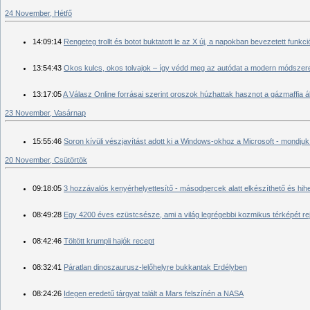
24 November, Hétfő
14:09:14
Rengeteg trollt és botot buktatott le az X új, a napokban bevezetett funkci
13:54:43
Okos kulcs, okos tolvajok – így védd meg az autódat a modern módsze
13:17:05
A Válasz Online forrásai szerint oroszok húzhattak hasznot a gázmaffia álta
23 November, Vasárnap
15:55:46
Soron kívüli vészjavítást adott ki a Windows-okhoz a Microsoft - mondju
20 November, Csütörtök
09:18:05
3 hozzávalós kenyérhelyettesítő - másodpercek alatt elkészíthető és hihe
08:49:28
Egy 4200 éves ezüstcsésze, ami a világ legrégebbi kozmikus térképét rej
08:42:46
Töltött krumpli hajók recept
08:32:41
Páratlan dinoszaurusz-lelőhelyre bukkantak Erdélyben
08:24:26
Idegen eredetű tárgyat talált a Mars felszínén a NASA