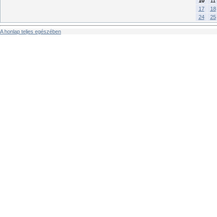
10
11
17
18
24
25
A honlap teljes egészében