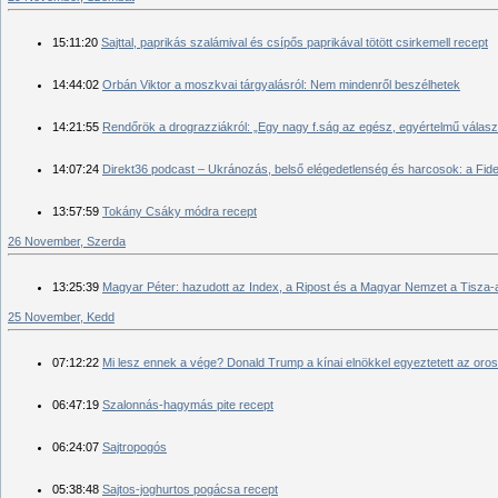
15:11:20
Sajttal, paprikás szalámival és csípős paprikával tötött csirkemell recept
14:44:02
Orbán Viktor a moszkvai tárgyalásról: Nem mindenről beszélhetek
14:21:55
Rendőrök a drograzziákról: „Egy nagy f.ság az egész, egyértelmű válasz
14:07:24
Direkt36 podcast – Ukránozás, belső elégedetlenség és harcosok: a Fid
13:57:59
Tokány Csáky módra recept
26 November, Szerda
13:25:39
Magyar Péter: hazudott az Index, a Ripost és a Magyar Nemzet a Tisza-
25 November, Kedd
07:12:22
Mi lesz ennek a vége? Donald Trump a kínai elnökkel egyeztetett az oro
06:47:19
Szalonnás-hagymás pite recept
06:24:07
Sajtropogós
05:38:48
Sajtos-joghurtos pogácsa recept