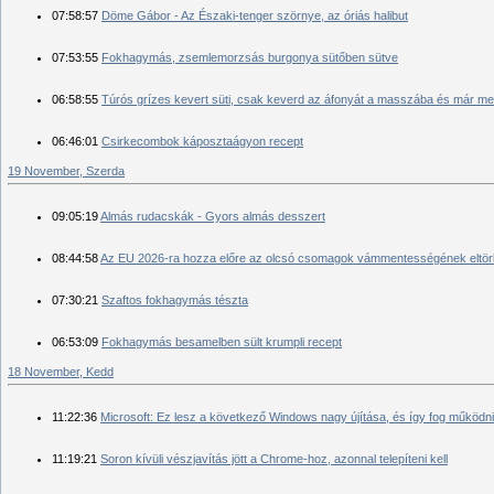
07:58:57
Döme Gábor - Az Északi-tenger szörnye, az óriás halibut
07:53:55
Fokhagymás, zsemlemorzsás burgonya sütőben sütve
06:58:55
Túrós grízes kevert süti, csak keverd az áfonyát a masszába és már meh
06:46:01
Csirkecombok káposztaágyon recept
19 November, Szerda
09:05:19
Almás rudacskák - Gyors almás desszert
08:44:58
Az EU 2026-ra hozza előre az olcsó cso­ma­gok vám­mentes­sé­gének eltör
07:30:21
Szaftos fokhagymás tészta
06:53:09
Fokhagymás besamelben sült krumpli recept
18 November, Kedd
11:22:36
Microsoft: Ez lesz a következő Windows nagy újítása, és így fog működni
11:19:21
Soron kívüli vészjavítás jött a Chrome-hoz, azonnal telepíteni kell