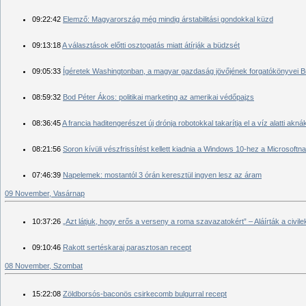
09:22:42
Elemző: Magyarország még mindig árstabilitási gondokkal küzd
09:13:18
A választások előtti osztogatás miatt átírják a büdzsét
09:05:33
Ígéretek Washingtonban, a magyar gazdaság jövőjének forgatókönyvei 
08:59:32
Bod Péter Ákos: politikai marketing az amerikai védőpajzs
08:36:45
A francia haditengerészet új drónja robotokkal takarítja el a víz alatti akná
08:21:56
Soron kívüli vészfrissítést kellett kiadnia a Windows 10-hez a Microsoftn
07:46:39
Napelemek: mostantól 3 órán keresztül ingyen lesz az áram
09 November, Vasárnap
10:37:26
„Azt látjuk, hogy erős a verseny a roma szavazatokért” – Aláírták a civi
09:10:46
Rakott sertéskaraj parasztosan recept
08 November, Szombat
15:22:08
Zöldborsós-baconös csirkecomb bulgurral recept