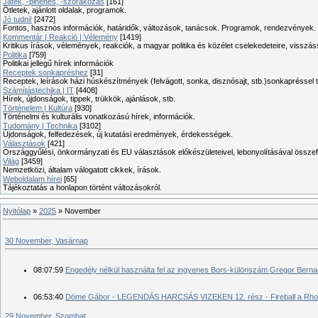
Játék, -pihenés, -szórakozás
[161]
Ötletek, ajánlott oldalak, programok.
Jó tudni!
[2472]
Fontos, hasznos információk, határidők, változások, tanácsok. Programok, rendezvények.
Kommentár | Reakció | Vélemény
[1419]
Kritikus írások, vélemények, reakciók, a magyar politika és közélet cselekedeteire, visszás
Politika
[759]
Politikai jellegű hírek információk
Receptek sonkapréshez
[31]
Receptek, leírások házi húskészítmények (felvágott, sonka, disznósajt, stb.)sonkapréssel 
Számítástechika | IT
[4408]
Hírek, újdonságok, tippek, trükkök, ajánlások, stb.
Történelem | Kultúra
[930]
Történelmi és kulturális vonatkozású hírek, információk.
Tudomány | Technika
[3102]
Újdonságok, felfedezések, új kutatási eredmények, érdekességek.
Választások
[421]
Országgyűlési, önkormányzati és EU választások előkészületeivel, lebonyolításával összef
Világ
[3459]
Nemzetközi, általam válogatott cikkek, írások.
Weboldalam hírei
[65]
Tájékoztatás a honlapon történt változásokról.
Nyitólap
»
2025
»
November
30 November, Vasárnap
08:07:59
Engedély nélkül használta fel az ingyenes Bors-különszám Gregor Bernad
06:53:40
Döme Gábor - LEGENDÁS HARCSÁS VIZEKEN 12. rész - Fireball a Rhon
29 November, Szombat