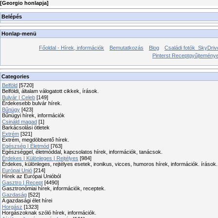
[
Georgio honlapja
]
Belépés
Honlap-menü
Főoldal - Hírek, információk
Bemutatkozás
Blog
Családi fotók_SkyDriv
Pinterst Receptgyűjtemén
Categories
Belföld
[5720]
Belföldi, általam válogatott cikkek, írások.
Bulvár | Celeb
[149]
Érdekesebb bulvár hírek.
Bűnügy
[423]
Bűnügyi hírek, információk
Csináld magad
[1]
Barkácsolási ötletek
Extrém
[321]
Extrém, megdöbbentő hírek.
Egészség | Életmód
[763]
Egészséggel, életmóddal, kapcsolatos hírek, információk, tanácsok.
Érdekes | Különleges | Rejtélyes
[984]
Érdekes, különleges, rejtélyes esetek, ironikus, vicces, humoros hírek, információk. írások.
Európai Unió
[214]
Hírek az Európai Unióból
Gasztro | Recept
[4490]
Gasztronómiai hírek, információk, receptek.
Gazdaság
[522]
A gazdasági élet hírei
Horgász
[1323]
Horgászoknak szóló hírek, információk.