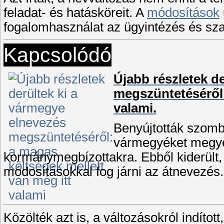
feladat- és hatásköreit. A
módosítások
fogalomhasználat az ügyintézés és sza
Kapcsolódó
Újabb részletek d
megszüntetéséről:
valami.
Benyújtották szomba
vármegyéket megyék
kormánymegbízottakra. Ebből kiderült,
módosításokkal fog járni az átnevezés.
Közölték azt is, a változásokról indított