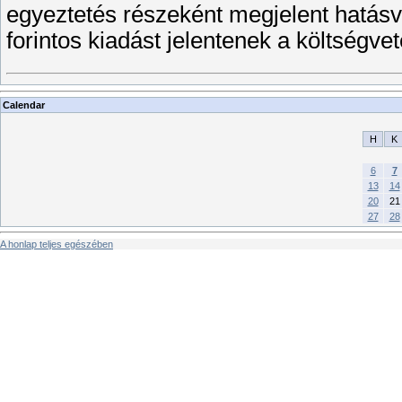
egyeztetés részeként megjelent hatásvi
forintos kiadást jelentenek a költségve
Calendar
H
K
6
7
13
14
20
21
27
28
A honlap teljes egészében