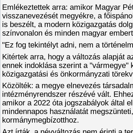
Emlékeztettek arra: amikor Magyar Pét
visszanevezését megyékre, a főispánok
is beszélt, a modern közigazgatás dol
színvonalon és minden magyar embert 
"Ez fog tekintélyt adni, nem a történel
Kitértek arra, hogy a változás alapját
ennek indoklása szerint a "vármegye" k
közigazgatási és önkormányzati törekv
Közölték: a megye elnevezés társadal
intézményrendszer részévé vált. Ehhe
amikor a 2022 óta jogszabályok által e
mindennapos használatát megszünteti,
kormánymegbízotthoz.
Azt írták, a névváltozás nem érinti a t