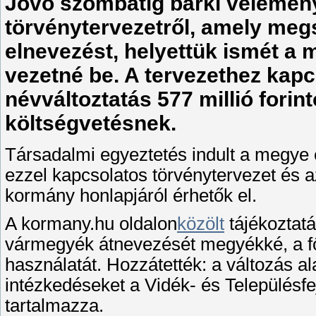
Jövő szombatig bárki vélemény
törvénytervezetről, amely meg
elnevezést, helyettük ismét a
vezetné be. A tervezethez kapc
névváltoztatás 577 millió forin
költségvetésnek.
Társadalmi egyeztetés indult a megye
ezzel kapcsolatos törvénytervezet és
kormány honlapjáról érhetők el.
A kormany.hu oldalon
közölt
tájékoztat
vármegyék átnevezését megyékké, a fő
használatát. Hozzátették: a változás a
intézkedéseket a Vidék- és Településfe
tartalmazza.