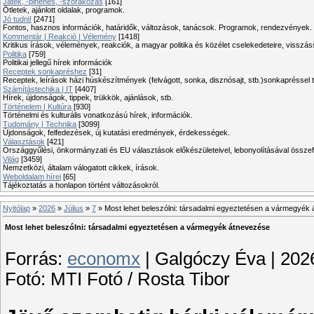
Játék, -pihenés, -szórakozás
[161]
Ötletek, ajánlott oldalak, programok.
Jó tudni!
[2471]
Fontos, hasznos információk, határidők, változások, tanácsok. Programok, rendezvények.
Kommentár | Reakció | Vélemény
[1418]
Kritikus írások, vélemények, reakciók, a magyar politika és közélet cselekedeteire, visszás
Politika
[759]
Politikai jellegű hírek információk
Receptek sonkapréshez
[31]
Receptek, leírások házi húskészítmények (felvágott, sonka, disznósajt, stb.)sonkapréssel 
Számítástechika | IT
[4407]
Hírek, újdonságok, tippek, trükkök, ajánlások, stb.
Történelem | Kultúra
[930]
Történelmi és kulturális vonatkozású hírek, információk.
Tudomány | Technika
[3099]
Újdonságok, felfedezések, új kutatási eredmények, érdekességek.
Választások
[421]
Országgyűlési, önkormányzati és EU választások előkészületeivel, lebonyolításával összef
Világ
[3459]
Nemzetközi, általam válogatott cikkek, írások.
Weboldalam hírei
[65]
Tájékoztatás a honlapon történt változásokról.
Nyitólap
»
2026
»
Július
»
7
» Most lehet beleszólni: társadalmi egyeztetésen a vármegyék
Most lehet beleszólni: társadalmi egyeztetésen a vármegyék átnevezése
Forrás:
economx
| Galgóczy Éva | 202
Fotó: MTI Fotó / Rosta Tibor